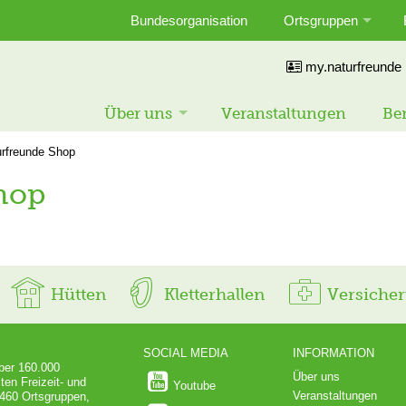
Bundesorganisation
Ortsgruppen
my.naturfreunde
Über uns
Veranstaltungen
Ber
urfreunde Shop
hop
Hütten
Kletterhallen
Versiche
SOCIAL MEDIA
INFORMATION
über 160.000
Über uns
ten Freizeit- und
Youtube
Veranstaltungen
 460 Ortsgruppen,