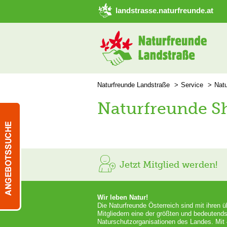
➜ Hauptregion der Seite anspringen
landstrasse.naturfreunde.at
Naturfreunde Landstraße
Service
Nat
Naturfreunde S
Jetzt Mitglied werden!
Wir leben Natur!
Die Naturfreunde Österreich sind mit ihren 
Mitgliedern eine der größten und bedeutends
Naturschutzorganisationen des Landes. Mit