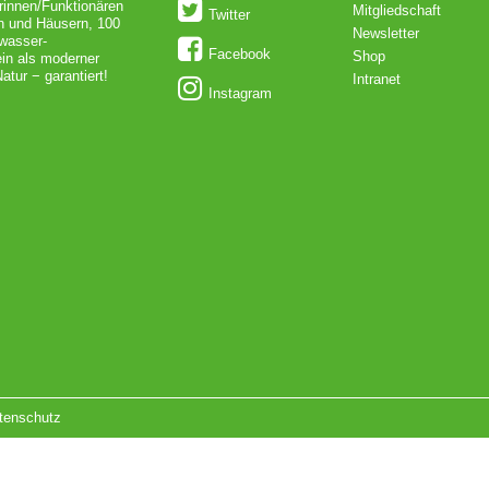
rinnen/Funktionären
Mitgliedschaft
Twitter
en und Häusern, 100
Newsletter
dwasser-
Facebook
Shop
in als moderner
atur − garantiert!
Intranet
Instagram
tenschutz