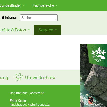
Bundesländer
Fachbereiche
Intranet
ichte & Fotos
Service
rung
Umweltschutz
Naturfreunde Landstraße
Erich König
landstrasse@naturfreunde.at